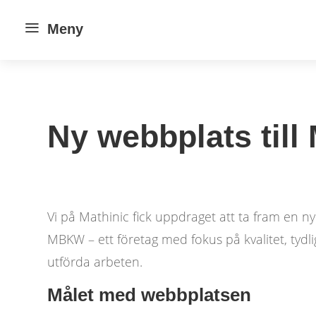
a
Meny
Ny webbplats til
Vi på Mathinic fick uppdraget att ta fram en 
MBKW – ett företag med fokus på kvalitet, tydli
utförda arbeten.
Målet med webbplatsen