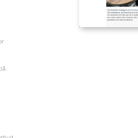
or
på:
eutbud