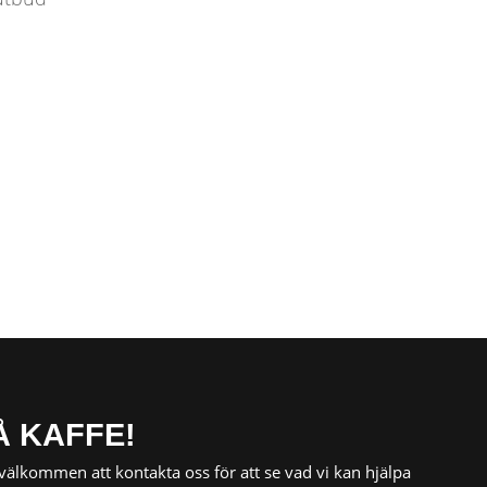
Å KAFFE!
t, välkommen att kontakta oss för att se vad vi kan hjälpa