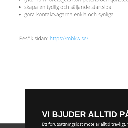
skapa en tydlig och säljande startsida
göra kontaktvägarna enkla och synliga
Besök sidan:
https://mbkw.se/
VI BJUDER ALLTID P
Ett förutsättningslöst möte är alltid trevlig